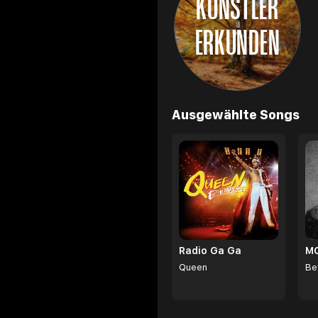
KÜNSTLER
ERKUNDEN
Browse
Ausgewählte Songs
Radio Ga Ga
Queen
Be