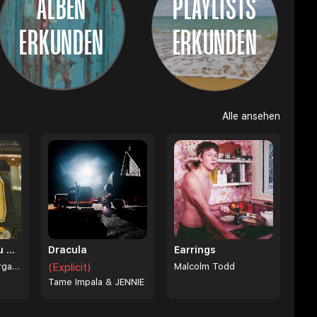
ALBEN
PLAYLISTS
ERKUNDEN
ERKUNDEN
Alle ansehen
I Can't Love You Anymore
Dracula
Earrings
Ella Langley & Morgan Wallen
(Explicit)
Malcolm Todd
Tame Impala & JENNIE