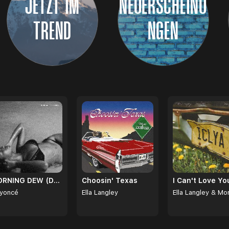
JETZT IM
NEUERSCHEINU
TREND
NGEN
MORNING DEW (DONK)
Choosin' Texas
yoncé
Ella Langley