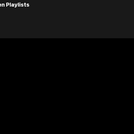
ällt
ages
Your Favorite Toy
Drive Safe
l Diamond
Foo Fighters
My
n Playlists